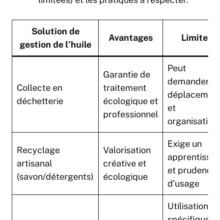
Solution de
Avantages
Limites
gestion de l’huile
Peut
Garantie de
demander u
Collecte en
traitement
déplacemen
déchetterie
écologique et
et
professionnel
organisation
Exige un
Recyclage
Valorisation
apprentissa
artisanal
créative et
et prudence
(savon/détergents)
écologique
d’usage
Utilisation
spécifique,