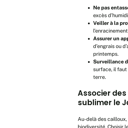
Ne pas entasse
excès d’humidi
Veiller à la pr
l’enracinement
Assurer un app
d’engrais ou d
printemps.
Surveillance d
surface, il fau
terre.
Associer des 
sublimer le J
Au-delà des cailloux, 
biodiversité. Choisir