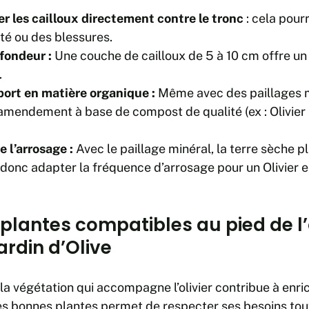
r les cailloux directement contre le tronc
: cela pour
té ou des blessures.
ofondeur :
Une couche de cailloux de 5 à 10 cm offre un 
.
ort en matière organique :
Même avec des paillages m
’amendement à base de compost de qualité (ex : Olivier P
e l’arrosage :
Avec le paillage minéral, la terre sèche 
t donc adapter la fréquence d’arrosage pour un Olivier e
plantes compatibles au pied de l’
ardin d’Olive
la végétation qui accompagne l’olivier contribue à enrich
 les bonnes plantes permet de respecter ses besoins tou