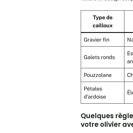
Type de
cailloux
Gravier fin
Na
Es
Galets ronds
ar
Pouzzolane
Ch
Pétales
Él
d’ardoise
Quelques règle
votre olivier av