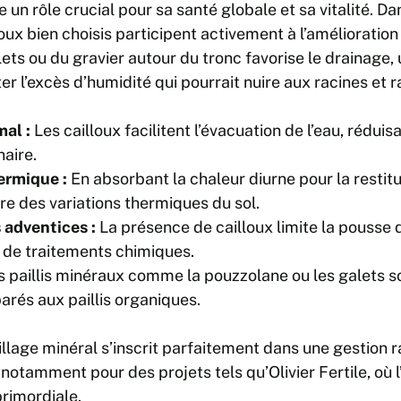
oue un rôle crucial pour sa santé globale et sa vitalité.
oux bien choisis participent activement à l’amélioration 
lets ou du gravier autour du tronc favorise le drainage,
r l’excès d’humidité qui pourrait nuire aux racines et ra
al :
Les cailloux facilitent l’évacuation de l’eau, réduis
naire.
ermique :
En absorbant la chaleur diurne pour la restituer
re des variations thermiques du sol.
 adventices :
La présence de cailloux limite la pousse
 de traitements chimiques.
 paillis minéraux comme la pouzzolane ou les galets s
rés aux paillis organiques.
illage minéral s’inscrit parfaitement dans une gestion 
 notamment pour des projets tels qu’Olivier Fertile, où 
primordiale.