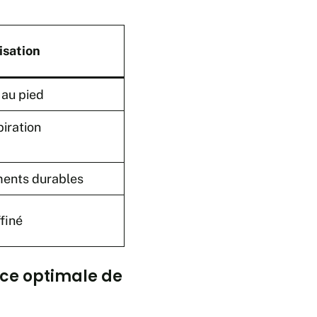
isation
n au pied
piration
ments durables
finé
nce optimale de