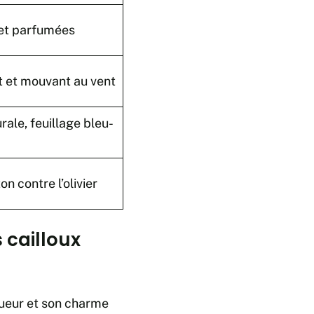
 et parfumées
t et mouvant au vent
ale, feuillage bleu-
n contre l’olivier
s cailloux
igueur et son charme