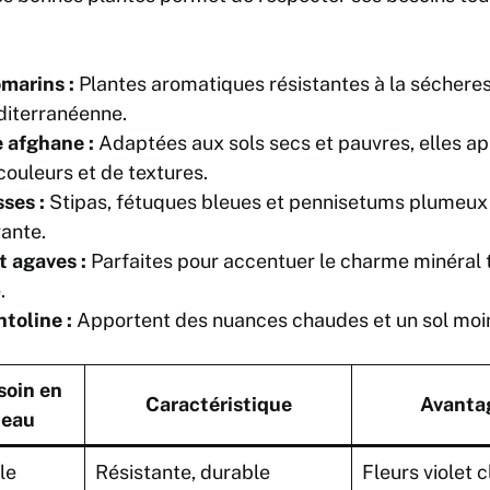
marins :
Plantes aromatiques résistantes à la sécheres
diterranéenne.
 afghane :
Adaptées aux sols secs et pauvres, elles a
couleurs et de textures.
ses :
Stipas, fétuques bleues et pennisetums plumeux
ante.
t agaves :
Parfaites pour accentuer le charme minéral
.
ntoline :
Apportent des nuances chaudes et un sol moins
soin en
Caractéristique
Avanta
eau
le
Résistante, durable
Fleurs violet c