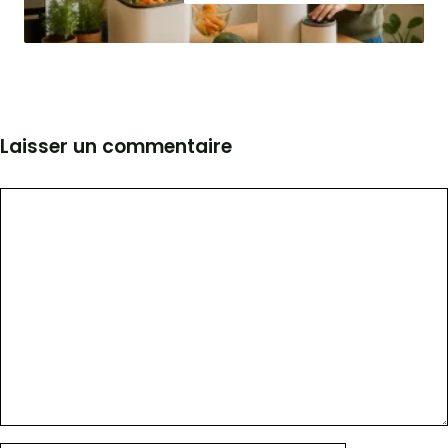
Laisser un commentaire
Commentaire