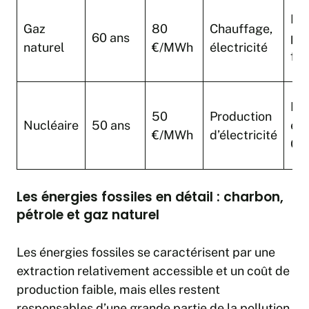
Mo
Gaz
80
Chauffage,
60 ans
pol
naturel
€/MWh
électricité
fle
Ba
50
Production
Nucléaire
50 ans
émi
€/MWh
d’électricité
CO
Les énergies fossiles en détail : charbon,
pétrole et gaz naturel
Les énergies fossiles se caractérisent par une
extraction relativement accessible et un coût de
production faible, mais elles restent
responsables d’une grande partie de la pollution