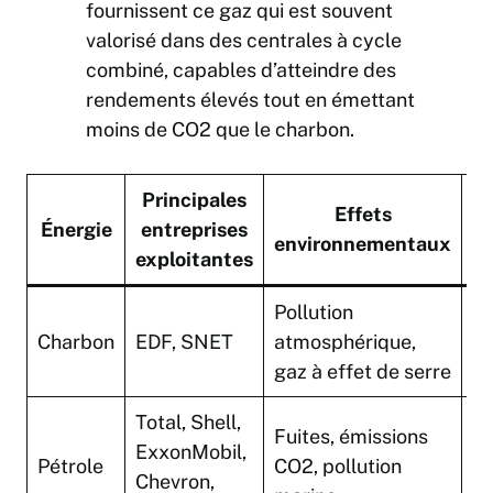
fournissent ce gaz qui est souvent
valorisé dans des centrales à cycle
combiné, capables d’atteindre des
rendements élevés tout en émettant
moins de CO2 que le charbon.
Principales
Effets
Énergie
entreprises
é
environnementaux
exploitantes
Pollution
Pl
Charbon
EDF, SNET
atmosphérique,
a
gaz à effet de serre
Total, Shell,
Fuites, émissions
ExxonMobil,
En
Pétrole
CO2, pollution
Chevron,
a