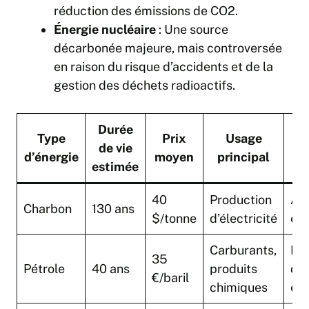
réduction des émissions de CO2.
Énergie nucléaire
: Une source
décarbonée majeure, mais controversée
en raison du risque d’accidents et de la
gestion des déchets radioactifs.
Durée
Type
Prix
Usage
de vie
d’énergie
moyen
principal
estimée
40
Production
Ab
Charbon
130 ans
$/tonne
d’électricité
éc
Carburants,
Ha
35
Pétrole
40 ans
produits
den
€/baril
chimiques
én