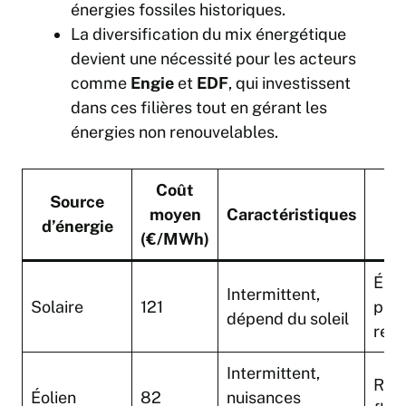
énergies fossiles historiques.
La diversification du mix énergétique
devient une nécessité pour les acteurs
comme
Engie
et
EDF
, qui investissent
dans ces filières tout en gérant les
énergies non renouvelables.
Coût
Source
moyen
Caractéristiques
Av
d’énergie
(€/MWh)
Éner
Intermittent,
Solaire
121
prop
dépend du soleil
reno
Intermittent,
Reno
Éolien
82
nuisances