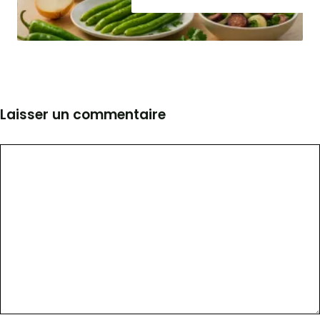
Laisser un commentaire
Commentaire