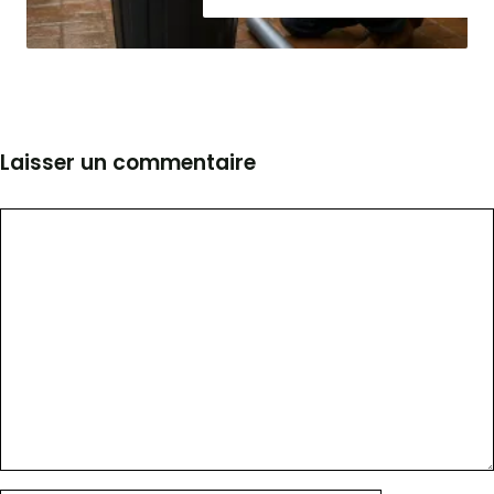
Laisser un commentaire
Commentaire