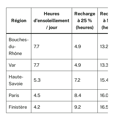
Heures
Recharge
Recha
Région
d’ensoleillement
à 25 %
à 50
/ jour
(heures)
(heur
Bouches-
du-
7.7
4.9
13.2
Rhône
Var
7.7
4.9
13.3
Haute-
5.3
7.2
15.4
Savoie
Paris
4.5
8.4
16.0
Finistère
4.2
9.2
16.5